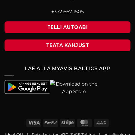
+372 667 1505
TELLI AUTOABI
TEATA KAHJUST
LAE ALLA MYAVIS BALTICS ÄPP
Ideal OÜ | Peterburi tee 47C, 11415 Tallinn | avis@avis.ee