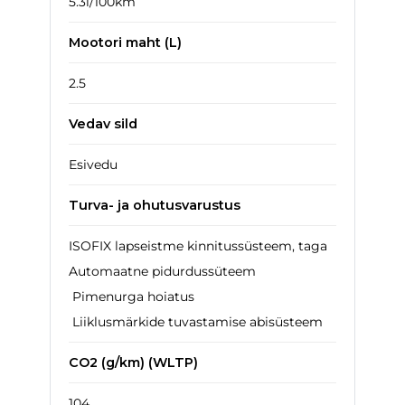
5.3l/100km
Mootori maht (L)
2.5
Vedav sild
Esivedu
Turva- ja ohutusvarustus
ISOFIX lapseistme kinnitussüsteem, taga
Automaatne pidurdussüteem
Pimenurga hoiatus
Liiklusmärkide tuvastamise abisüsteem
CO2 (g/km) (WLTP)
104