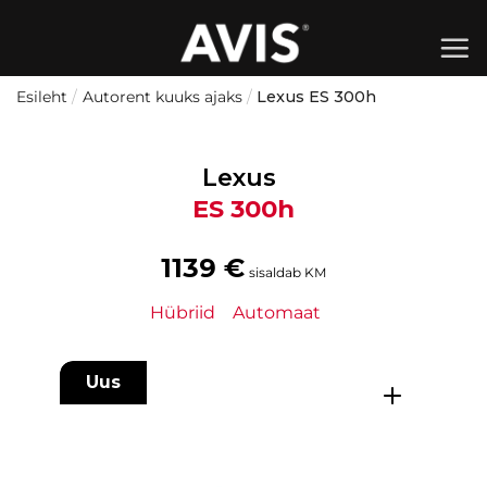
Skip
to
content
Esileht
/
Autorent kuuks ajaks
/
Lexus ES 300h
Lexus
ES 300h
1139
€
sisaldab KM
Hübriid
Automaat
Uus