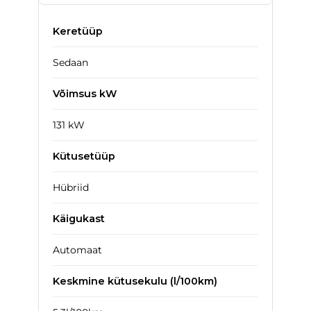
Keretüüp
Sedaan
Võimsus kW
131 kW
Kütusetüüp
Hübriid
Käigukast
Automaat
Keskmine kütusekulu (l/100km)