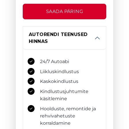
SAADA PÄRING
AUTORENDI TEENUSED
HINNAS
24/7 Autoabi
Liikluskindlustus
Kaskokindlustus
Kindlustusjuhtumite
käsitlemine
Hoolduste, remontide ja
rehvivahetuste
korraldamine