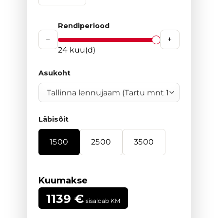
Rendiperiood
−
+
24
kuu(d)
Asukoht
Läbisõit
1500
2500
3500
Kuumakse
1139
€
sisaldab KM