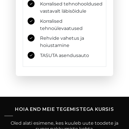
Korralised tehnohooldused
vastavalt läbisõidule
Korralised
tehnoülevaatused
Rehvide vahetus ja
hoiustamine
TASUTA asendusauto
HOIA END MEIE TEGEMISTEGA KURSIS
Oled alati esimene, kes kuuleb uute toodete ja
super pakkumiste kohta.