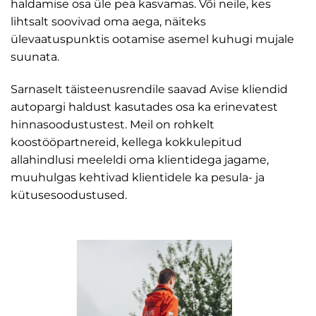
haldamise osa üle pea kasvamas. Või neile, kes
lihtsalt soovivad oma aega, näiteks
ülevaatuspunktis ootamise asemel kuhugi mujale
suunata.
Sarnaselt täisteenusrendile saavad Avise kliendid
autopargi haldust kasutades osa ka erinevatest
hinnasoodustustest. Meil on rohkelt
koostööpartnereid, kellega kokkulepitud
allahindlusi meeleldi oma klientidega jagame,
muuhulgas kehtivad klientidele ka pesula- ja
kütusesoodustused.