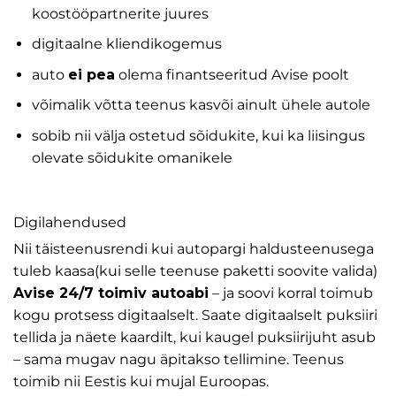
koostööpartnerite juures
digitaalne kliendikogemus
auto
ei pea
olema finantseeritud Avise poolt
võimalik võtta teenus kasvõi ainult ühele autole
sobib nii välja ostetud sõidukite, kui ka liisingus
olevate sõidukite omanikele
Digilahendused
Nii täisteenusrendi kui autopargi haldusteenusega
tuleb kaasa(kui selle teenuse paketti soovite valida)
Avise 24/7 toimiv autoabi
– ja soovi korral toimub
kogu protsess digitaalselt. Saate digitaalselt puksiiri
tellida ja näete kaardilt, kui kaugel puksiirijuht asub
– sama mugav nagu äpitakso tellimine. Teenus
toimib nii Eestis kui mujal Euroopas.