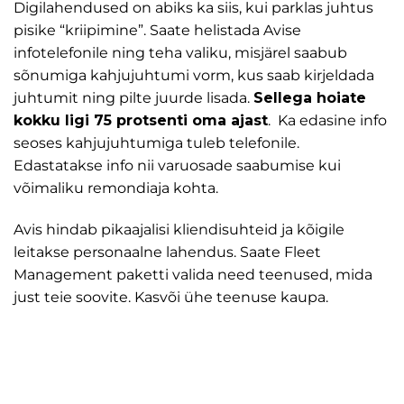
Digilahendused on abiks ka siis, kui parklas juhtus
pisike “kriipimine”. Saate helistada Avise
infotelefonile ning teha valiku, misjärel saabub
sõnumiga kahjujuhtumi vorm, kus saab kirjeldada
juhtumit ning pilte juurde lisada.
Sellega hoiate
kokku ligi 75 protsenti oma ajast
. Ka edasine info
seoses kahjujuhtumiga tuleb telefonile.
Edastatakse info nii varuosade saabumise kui
võimaliku remondiaja kohta.
Avis hindab pikaajalisi kliendisuhteid ja kõigile
leitakse personaalne lahendus. Saate Fleet
Management paketti valida need teenused, mida
just teie soovite. Kasvõi ühe teenuse kaupa.