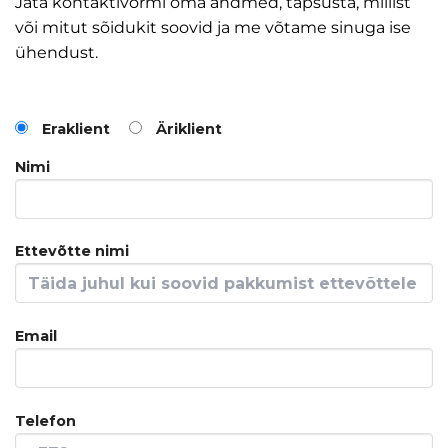
Jäta kontaktivormi oma andmed, täpsusta, millist
või mitut sõidukit soovid ja me võtame sinuga ise
ühendust.
Eraklient
Äriklient
Nimi
Ettevõtte nimi
Email
Telefon