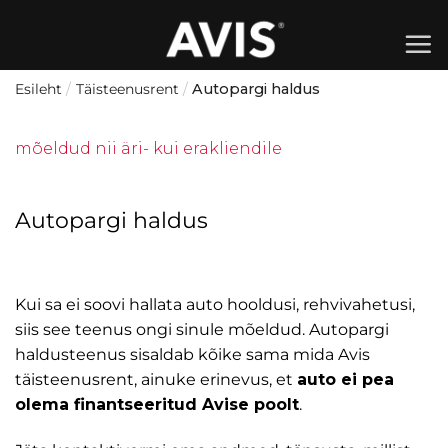
Skip
to
content
Esileht
/
Täisteenusrent
/
Autopargi haldus
mõeldud nii äri- kui erakliendile
Autopargi haldus
Kui sa ei soovi hallata auto hooldusi, rehvivahetusi,
siis see teenus ongi sinule mõeldud. Autopargi
haldusteenus sisaldab kõike sama mida Avis
täisteenusrent, ainuke erinevus, et
auto ei pea
olema finantseeritud Avise poolt
.