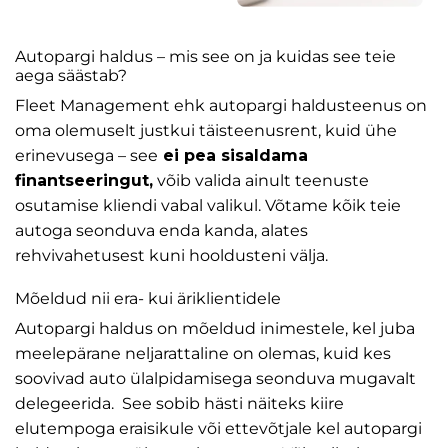
Autopargi haldus – mis see on ja kuidas see teie
aega säästab?
Fleet Management ehk autopargi haldusteenus on
oma olemuselt justkui täisteenusrent, kuid ühe
erinevusega – see
ei pea sisaldama
finantseeringut,
võib valida ainult teenuste
osutamise kliendi vabal valikul. Võtame kõik teie
autoga seonduva enda kanda, alates
rehvivahetusest kuni hooldusteni välja.
Mõeldud nii era- kui äriklientidele
Autopargi haldus on mõeldud inimestele, kel juba
meelepärane neljarattaline on olemas, kuid kes
soovivad auto ülalpidamisega seonduva mugavalt
delegeerida. See sobib hästi näiteks kiire
elutempoga eraisikule või ettevõtjale kel autopargi