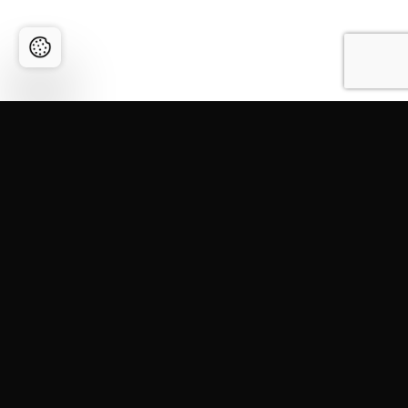
HOIA END MEIE TEGEMISTEGA KURSIS
Oled alati esimene, kes kuuleb uute toodete ja
super pakkumiste kohta.
E-posti aadress